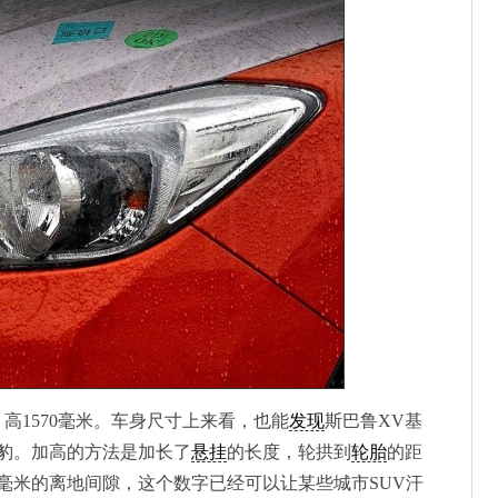
、高1570毫米。车身尺寸上来看，也能
发现
斯巴鲁XV基
豹。加高的方法是加长了
悬挂
的长度，轮拱到
轮胎
的距
0毫米的离地间隙，这个数字已经可以让某些城市SUV汗