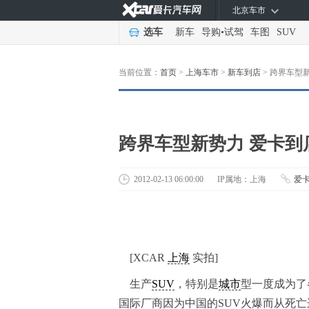
北京车市
选车
新车
导购
•
试驾
车图
SUV
当前位置：
首页
>
上海车市
>
新车到店
>
跨界车型新
跨界车型新势力 爱卡到
2012-02-13 06:00:00
IP属地：上海
爱
[XCAR
上海
实拍]
生产
SUV
，特别是
城市
型一度成为了
国际厂商因为中国的SUV火爆而从死