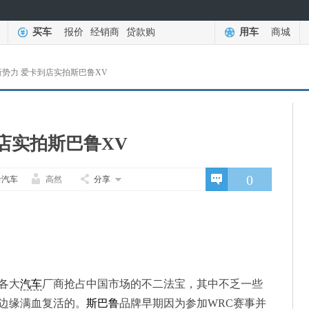
买车
报价
经销商
贷款购
用车
商城
势力 爱卡到店实拍斯巴鲁XV
店实拍斯巴鲁XV
0
卡汽车
高然
分享
各大
汽车
厂商抢占中国市场的不二法宝，其中不乏一些
亡边缘满血复活的。
斯巴鲁
品牌早期因为参加WRC赛事并