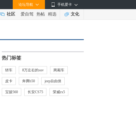
论坛导航
手机爱卡
社区
爱自驾
热帖
精选
文化
热门标签
轿车
8万左右的suv
两厢车
皮卡
奔腾b50
jeep自由侠
宝骏560
长安CS75
荣威rx5