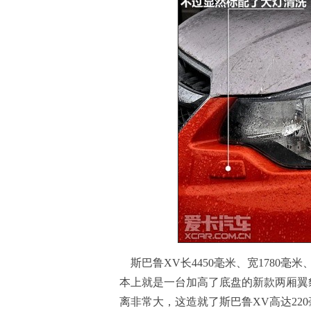
斯巴鲁XV长4450毫米、宽1780毫米
本上就是一台加高了底盘的新款两厢翼
离非常大，这造就了斯巴鲁XV高达22