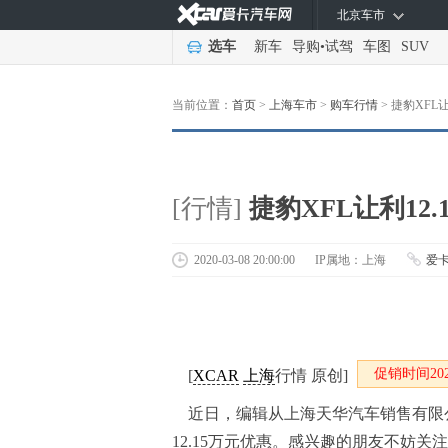
北京车市
选车
新车
导购
•
试驾
车图
SUV
当前位置：
首页
>
上海车市
>
购车行情
>
捷豹XFL让
[行情]
捷豹XFL让利12.
2020-03-08 20:00:00
IP属地：上海
爱
促销时间2020-
[
XCAR
上海
行情 原创]
近日，编辑从
上海天华汽车销售有限
12.15万元优惠。
感兴趣的朋友不妨关注