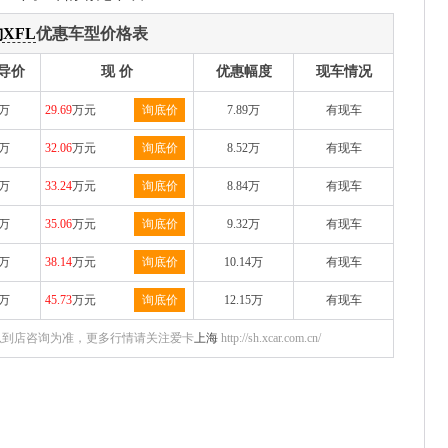
XFL
优惠车型价格表
导价
现 价
优惠幅度
现车情况
8万
29.69
万元
询底价
7.89万
有现车
8万
32.06
万元
询底价
8.52万
有现车
8万
33.24
万元
询底价
8.84万
有现车
8万
35.06
万元
询底价
9.32万
有现车
8万
38.14
万元
询底价
10.14万
有现车
8万
45.73
万元
询底价
12.15万
有现车
以到店咨询为准，更多行情请关注爱卡
上海
http://sh.xcar.com.cn/