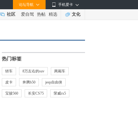
论坛导航
手机爱卡
社区
爱自驾
热帖
精选
文化
热门标签
轿车
8万左右的suv
两厢车
皮卡
奔腾b50
jeep自由侠
宝骏560
长安CS75
荣威rx5